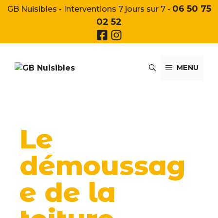
Aller
06 50 75
GB Nuisibles - Interventions 7 jours sur 7 -
au
02 52
contenu
MENU
Le
démoussag
e de la