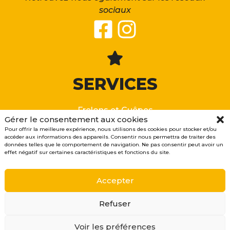
sociaux
SERVICES
Frelons et Guêpes
Gérer le consentement aux cookies
Dératisation
Pour offrir la meilleure expérience, nous utilisons des cookies pour stocker et/ou
Désinsectisation
accéder aux informations des appareils. Consentir nous permettra de traiter des
données telles que le comportement de navigation. Ne pas consentir peut avoir un
Abeilles
effet négatif sur certaines caractéristiques et fonctions du site.
Désinfection
Démoussage
Accepter
Refuser
GB nuisibles, désinsectisation et dératisation - 61270 AUBE
Conditions générales de vente, Mentions légales &
Politique de confidentialité
/ Site web créé par
NyMy
Voir les préférences