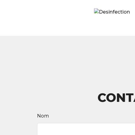
CONT
Leave
Nom
this
field