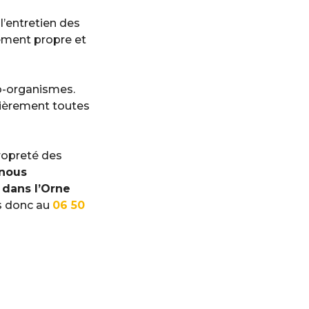
l’entretien des
ement propre et
o-organismes.
ulièrement toutes
propreté des
nous
 dans l’Orne
s donc au
06 50