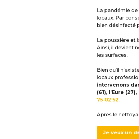
La pandémie de C
locaux. Par cons
bien désinfecté p
La poussière et
Ainsi, il devient
les surfaces.
Bien qu’il n’exi
locaux professio
intervenons da
(61), l’Eure (27)
75 02 52
.
Après le nettoya
Je veux un d