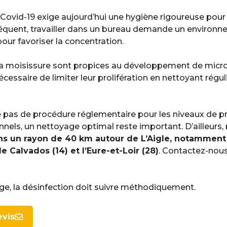
ovid-19 exige aujourd’hui une hygiène rigoureuse pour 
équent, travailler dans un bureau demande un environn
our favoriser la concentration.
 la moisissure sont propices au développement de micr
 nécessaire de limiter leur prolifération en nettoyant rég
ste pas de procédure réglementaire pour les niveaux de 
nnels, un nettoyage optimal reste important. D’ailleurs,
ns un rayon de 40 km autour de L’Aigle, notamment
, le Calvados (14) et l’Eure-et-Loir (28)
. Contactez-nou
ge, la désinfection doit suivre méthodiquement.
evis