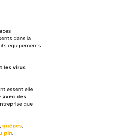
faces
sents dans la
etits équipements
 les virus
nt essentielle
e avec des
entreprise que
,
guêpes
,
u pin
.