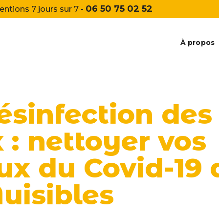
06 50 75 02 52
entions 7 jours sur 7 -
À propos
ésinfection des
x : nettoyer vos
ux du Covid-19 
uisibles