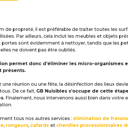
de propreté, il est préférable de traiter toutes les sur
sées. Par ailleurs, cela inclut les meubles et objets pré
et portes sont évidemment à nettoyer, tandis que les p
les ne doivent pas être oubliés.
ion permet donc d’éliminer les micro-organismes et
 présents.
 une réunion ou une fête, la désinfection des lieux devie
tous. De ce fait,
GB Nuisibles s’occupe de cette étap
és
. Finalement, nous intervenons aussi bien dans votre 
ation.
ment tous nos autres services :
élimination de frelons
le
,
rongeurs
,
cafards
et
chenilles processionnaires d