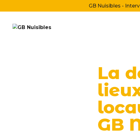
Aller
GB Nuisibles - Interv
au
contenu
La d
lieu
loca
GB N